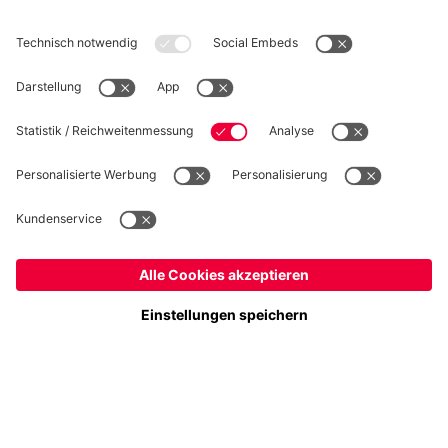
WIDERRUF
Datenschutz
Cookie Details
Deutschland
Möchtest du im Store
bleiben?
Preise inklusive MwSt. und zzgl. Versandkosten
Deutschland
Ja,
, um dorthin zu liefern!
© FC Bayern München AG
Global
FC Bayern München AG, Säbener Str. 51-57, 81547 München
Nein,
, um dorthin zu liefern!
IN DEN WARENKORB