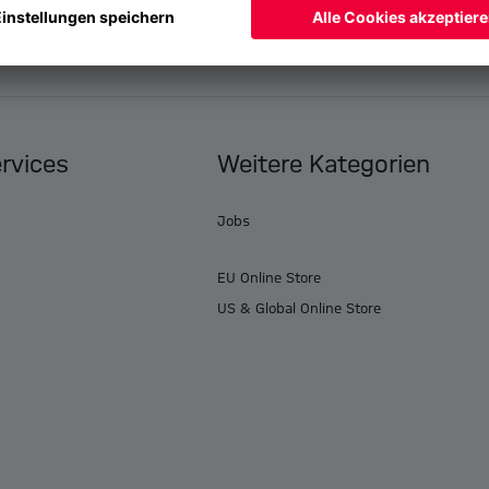
ervices
Weitere Kategorien
Jobs
EU Online Store
US & Global Online Store