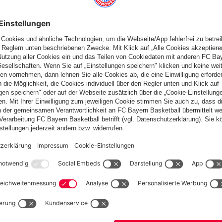
Deutschland
Möchtest du im Store
bleiben?
Deutschland
Ja,
, um dorthin zu liefern!
Global
Nein,
, um dorthin zu liefern!