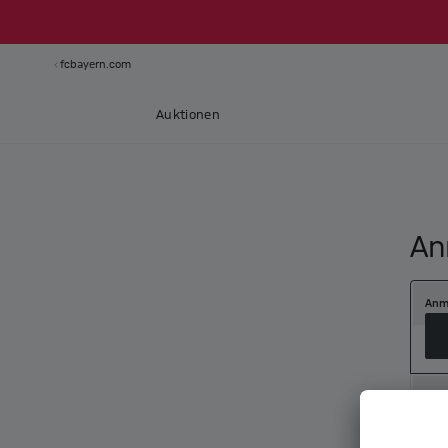
fcbayern.com
Auktionen
An
Anm
Neu