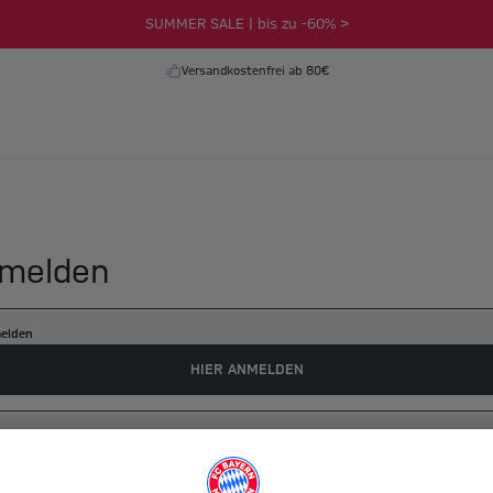
SUMMER SALE | bis zu -60% >
Versandkostenfrei ab 80€
melden
elden
HIER ANMELDEN
es myFCBAYERN Konto erstellen