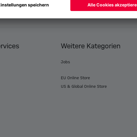
ervices
Weitere Kategorien
Jobs
EU Online Store
US & Global Online Store