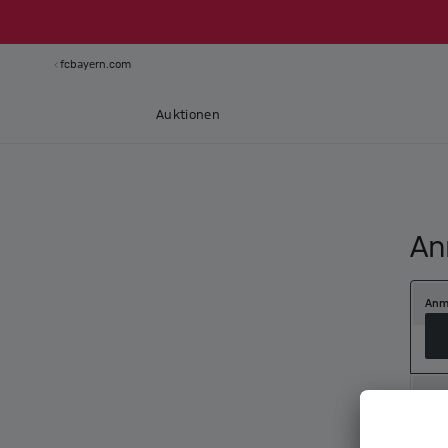
fcbayern.com
Auktionen
An
Anm
Neu