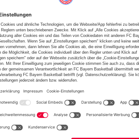
Deutschland
Möchtest du im Store
bleiben?
Deutschland
Ja,
, um dorthin zu liefern!
Global
Nein,
, um dorthin zu liefern!