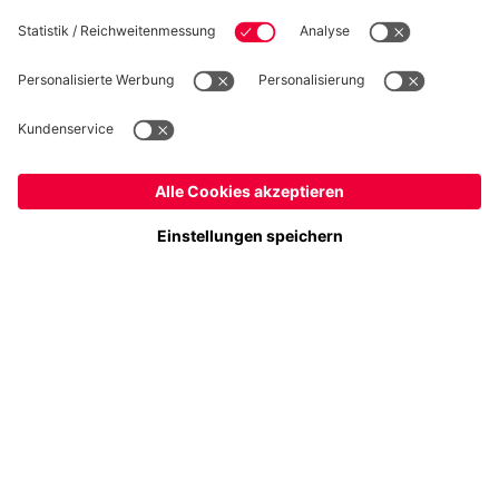
Folge uns
Deutschland
Möchtest du im Store
bleiben?
Zahlung & Lieferung
Deutschland
Ja,
, um dorthin zu liefern!
Global
Nein,
, um dorthin zu liefern!
FC Bayern Store App
WIDERRUF