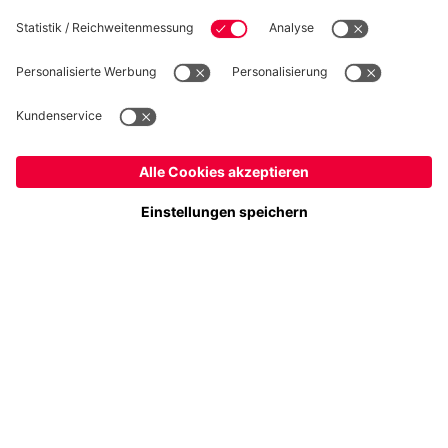
Folge uns
Deutschland
Möchtest du im Store
bleiben?
Zahlung & Lieferung
Deutschland
Ja,
, um dorthin zu liefern!
Global
Nein,
, um dorthin zu liefern!
FC Bayern Store App
WIDERRUF