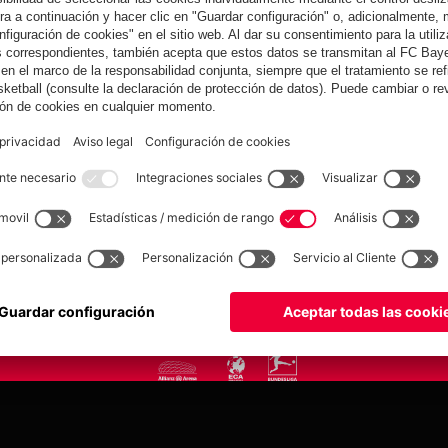
yern.com
Online Sto
as
Equipacion
o
Moda
Jugadores
Nuevo
Rebajas %
Museum
Allianz Arena
Prensa
Baloncesto
©
FC Bayern München AG
–
2026
tica de privacidad
Condiciones de uso
Accesibilidad
Sistema de denuncia
Contacto
Aju