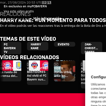
Entrevistas Bota de Oro Harry 
Reproducir vídeo
02:13
mar., 27/08/2024 20:53 UTC
En exclusiva en myFCBAYERN
Vea este vídeo gratis
REACCIONES
Iniciar sesión
Más información
HARRY KANE: «UN MOMENTO PARA TODO
En el vídeo podrás ver las reacciones tras la entrega de la Bota de Oro a 
TEMAS DE ESTE VÍDEO
FC
HARRY
EVENTO
JAN-
BAYERN
KANE
CHRISTIAN
TV
DREESEN
VÍDEOS RELACIONADOS
Vídeo
Vídeo
Vídeo
Vídeo
EN DIFERIDO
VÍDEO ENTRE
VÍDEO
AUDI
BASTIDORES
FOOTBALL
La rueda de
Jonas Urbig,
SUMMIT
Así vivió el FC
prensa del
ante los
Los mejores
Bayern sus
Audi Football
medios en
momentos del
cuatro días en
Summit ante
Hong Kong
partido contra
Jeju
el Aston Villa
el Jeju