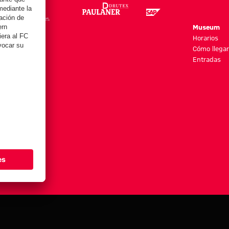
re
Museum
es y más
Horarios
Cómo llegar
Entradas
stes de cookies