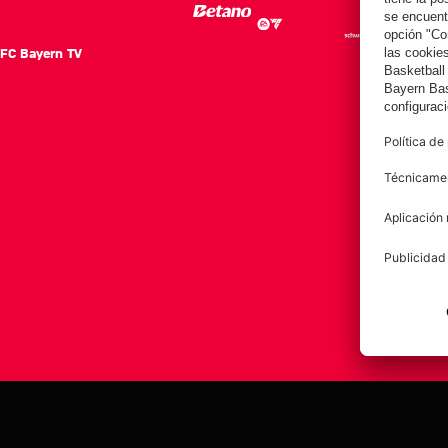
FC Bayern TV
FC Ba
Notici
Equip
Club
Afición
Aviso legal
Polí