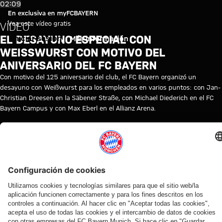
Vídeo: El desayuno especial co
Reproducir vídeo
02:09
En exclusiva en myFCBAYERN
Vea este vídeo gratis
VÍDEO
EL DESAYUNO ESPECIAL CON
Iniciar sesión
Más información
WEISSWURST CON MOTIVO DEL A
NIVERSARIO DEL FC BAYERN
Con motivo del 125 aniversario del club, el FC Bayern organizó un
desayuno con Weißwurst para los empleados en varios puntos: con Jan-
Christian Dreesen en la Säbener Straße, con Michael Diederich en el FC
Bayern Campus y con Max Eberl en el Allianz Arena.
© FC Bayern
TEMAS DE ESTE VÍDEO
FC
FC
HISTORIA
CLUB
MYFCBAYERN
BAYERN
BAYERN
TV
125
VÍDEOS RELACIONADOS
Vídeo
Entrevista
Vídeo
Vídeo
Vídeo
Vídeo
Vídeo
Vídeo
Vídeo
AUDI
AUDI
EN
EN
EN DIFERIDO
EN
VÍDEO
VÍDEO