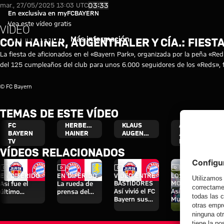
Vídeo: Fiesta de aficionados en
Reproducir vídeo
03:33
mar., 27/05/2025 13:03 UTC
En exclusiva en myFCBAYERN
Vea este vídeo gratis
VÍDEO
Iniciar sesión
Más información
CON HAINER, AUGENTHALER Y CÍA.: FIEST
La fiesta de aficionados en el «Bayern Park», organizada por la peña «R
del 125 cumpleaños del club para unos 6.000 seguidores de los «Reds», f
© FC Bayern
TEMAS DE ESTE VÍDEO
FC
HERBERT
KLAUS
AFICIONADOS
BAYERN
HAINER
AUGENTHALER
/ FANS /
TV
FANÁTICOS
VÍDEOS RELACIONADOS
Vídeo
Vídeo
Vídeo
Vídeo
EN DIFERIDO
EN DIFERIDO
VÍDEO ENTRE
LOS MEJORES
BASTIDORES
MOMENTOS
Así fue el
La rueda de
Así vivió el FC
Así fue el
último
prensa del
Bayern sus
Mundial de
entrenamiento
Audi Football
cuatro días en
clubes de fans
antes del
Summit ante
Jeju
del FC Bayern
partido contra
el Aston Villa
en Leitzachtal
el Aston Villa