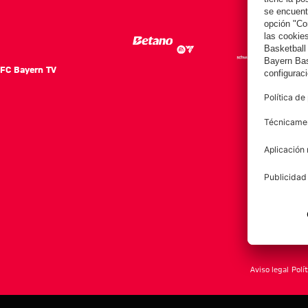
FC Bayern TV
FC Ba
Notici
Equip
Club
Afición
Aviso legal
Polí