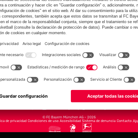
Colaborador
Summer Tour
el FC Bayern y
la Asociación
de Alzheimer
yern.com
Online Sto
as
Equipacion
o
Moda
Jugadores
Nuevo
Rebajas %
Museum
Allianz Arena
Prensa
Baloncesto
©
FC Bayern München AG
–
2026
tica de privacidad
Condiciones de uso
Accesibilidad
Sistema de denuncia
Contacto
Aju