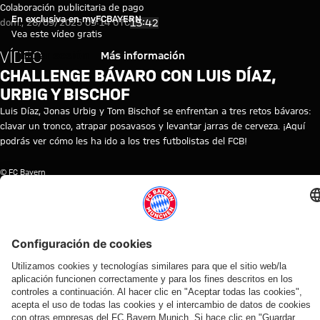
Vídeo: Challenge bávaro con Lui
Reproducir vídeo
Colaboración publicitaria de pago
En exclusiva en myFCBAYERN
15:42
dom., 28/09/2025 09:14 UTC
Vea este vídeo gratis
VÍDEO
Iniciar sesión
Más información
CHALLENGE BÁVARO CON LUIS DÍAZ,
URBIG Y BISCHOF
Luis Díaz, Jonas Urbig y Tom Bischof se enfrentan a tres retos bávaros:
clavar un tronco, atrapar posavasos y levantar jarras de cerveza. ¡Aquí
podrás ver cómo les ha ido a los tres futbolistas del FCB!
© FC Bayern
TEMAS DE ESTE VÍDEO
FC
FC
LUIS
JONAS
TOM
PAULANER
NOTICIAS
MYFCBAYERN
BAYERN
BAYERN
DÍAZ
URBIG
BISCHOF
TV
TV
NEWS
VÍDEOS RELACIONADOS
Vídeo
Vídeo
Vídeo
Vídeo
Vídeo
Vídeo
Vídeo
Vídeo
VÍDEO
EN
VÍDEO
AUDI
VÍDEO
VÍDEO
VÍDEO
EN