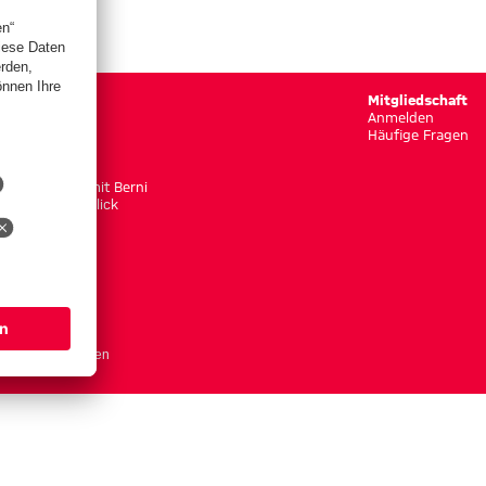
Gaudi
Mitgliedschaft
Rätselspaß
Anmelden
Puzzlespaß
Häufige Fragen
Memoryspaß
Berni schaut
Unterwegs mit Berni
Bernis Rückklick
okie Einstellungen