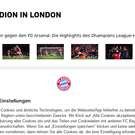
ADION IN LONDON
 gegen den FC Arsenal. Die Highlights des Champions League-Hins
etzka im Zweikampf im Spiel des FC Bayern gegen Arsenal
 Größe
Zeige in voller Größe
Zeige in voller Größe
Zeige in voller Größe
Zeige in volle
 Größe Harry Kane jubelt nach einem Tor für den FC Bayern beim 
Zeige in voller Größe
Zeige in voller Größe
Zeige in voller Größe
Zeige in volle