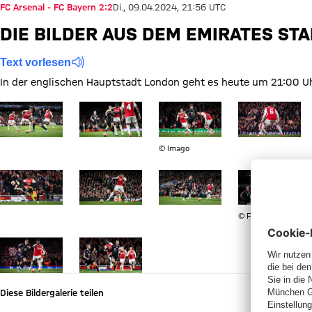
FC Arsenal - FC Bayern 2:2
Di., 09.04.2024, 21:56 UTC
DIE BILDER AUS DEM EMIRATES ST
Text vorlesen
In der englischen Hauptstadt London geht es heute um 21:00 Uhr
Zeige in voller Größe
Zeige in voller Größe
Zeige in voller Größe Leon Gor
Zeige in voller
© Imago
Zeige in voller Größe
Zeige in voller Größe
Zeige in voller Größe
Zeige in voller
© FC Bayern
Zeige in voller Größe
Zeige in voller Größe
Diese Bildergalerie teilen