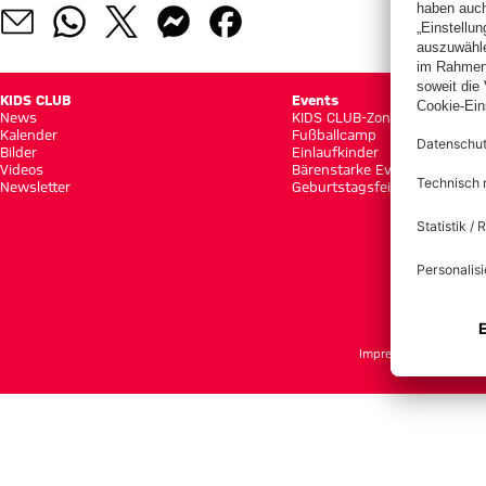
KIDS CLUB
Events
News
KIDS CLUB-Zone
Kalender
Fußballcamp
Bilder
Einlaufkinder
Videos
Bärenstarke Events
Newsletter
Geburtstagsfeier
Impressum
Datensch