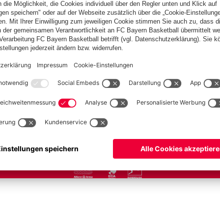
Team
Spieler
Spielplan
Säbener Straße
Autogrammkarten
Allianz Arena
Partner
fcbayern.com
FC Bayern Museum
Allianz Arena
Basketball
Partner
©
FC Bayern München AG
–
2026
utz
AGB
Barrierefreiheit
Hinweisgebersystem
FAQ
Kontakt
Verträge hier kündigen
Co