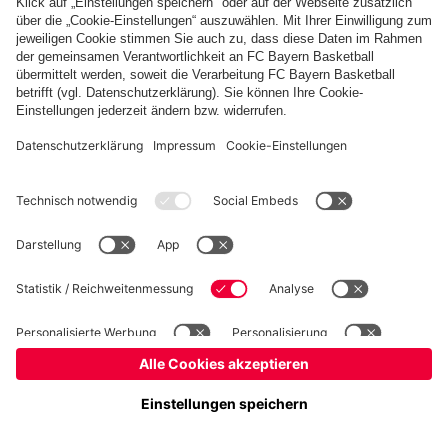
fcbayern.com
FC Bayern Museum
Allianz Arena
Basketball
Partner
©
FC Bayern München AG
–
2026
Impressum
Datenschutz
AGB
Barrierefreiheit
Hinweisgebersystem
FAQ
Kontakt
Verträge hier kündigen
Cookie Einstellungen