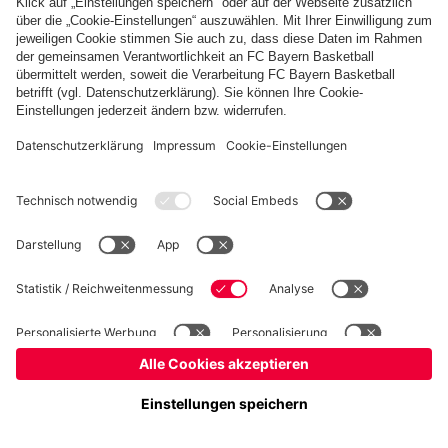
fcbayern.com
FC Bayern Museum
Allianz Arena
Basketball
Partner
©
FC Bayern München AG
–
2026
Impressum
Datenschutz
AGB
Barrierefreiheit
Hinweisgebersystem
FAQ
Kontakt
Verträge hier kündigen
Cookie Einstellungen