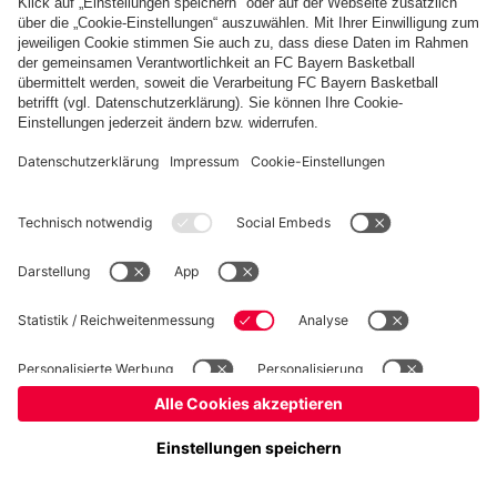
fcbayern.com
FC Bayern Museum
Allianz Arena
Basketball
Partner
©
FC Bayern München AG
–
2026
Impressum
Datenschutz
AGB
Barrierefreiheit
Hinweisgebersystem
FAQ
Kontakt
Verträge hier kündigen
Cookie Einstellungen