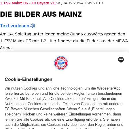
1. FSV Mainz 05 - FC Bayern 2:1
Sa., 14.12.2024, 15:26 UTC
DIE BILDER AUS MAINZ
Text vorlesen
Am 14. Spieltag unterliegen meine Jungs auswärts gegen den
1. FSV Mainz 05 mit 1:2. Hier findest du die Bilder aus der MEWA
Arena:
Zeige in voller Größe
Zeige in voller Größe
Zeige in voller Größe
Zeige in voller Größe
Zeige in voller Größe
Zeige in voller Größe
Zeige in voller Größe
Zeige in voller Größe
Zeige in voller Größ
Zeige in volle
Zeige in
Ze
Zeige in voller Größe
Zeige in voller Größe
Zeige in voller Größe
Zeige in voller Größe
Zeige in voller Größe
Diese Bildergalerie teilen