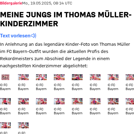
Bildergalerie
Mo., 19.05.2025, 08:14 UTC
MEINE JUNGS IM THOMAS MÜLLER-
KINDERZIMMER
Text vorlesen
In Anlehnung an das legendäre Kinder-Foto von Thomas Müller
im FC Bayern-Outfit wurden die aktuellen Profis des
Rekordmeisters zum Abschied der Legende in einem
nachgestellten Kinderzimmer abgelichtet:
Zeige in voller Größe Grafike mit Fotos von Spielern des FC Bay
Zeige in voller Größe Tarek Buchmann sitzt in einem F
Zeige in voller Größe Gabriel Vidovic sitzt in
Zeige in voller Größe Sacha Boey sitz
Zeige in voller Größe Hiroki 
Zeige in voller Größ
Zeige in vol
Zeig
© FC
© FC
© FC
© FC
© FC
© FC
© FC
© FC
Bayern
Bayern
Bayern
Bayern
Bayern
Bayern
Bayern
Baye
Zeige in voller Größe Kingsley Coman sitzt in einem FC Bayern-
Zeige in voller Größe Dayot Upamecano sitzt in einem 
Zeige in voller Größe Eric Dier sitzt in einem
Zeige in voller Größe Michael Olise s
Zeige in voller Größe Leon Go
Zeige in voller Größ
Zeige in vol
Zeig
© FC
© FC
© FC
© FC
© FC
© FC
© FC
© FC
Bayern
Bayern
Bayern
Bayern
Bayern
Bayern
Bayern
Baye
Zeige in voller Größe Joshua Kimmich sitzt in einem FC Bayern-
Zeige in voller Größe Josip Stanisic sitzt in einem FC
© FC
© FC