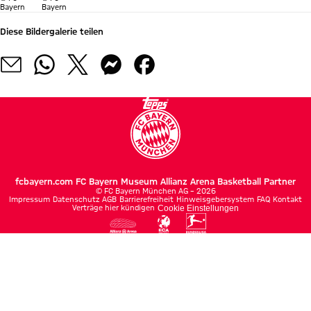
Bayern
Bayern
Diese Bildergalerie teilen
fcbayern.com
FC Bayern Museum
Allianz Arena
Basketball
Partner
©
FC Bayern München AG
–
2026
Impressum
Datenschutz
AGB
Barrierefreiheit
Hinweisgebersystem
FAQ
Kontakt
Verträge hier kündigen
Cookie Einstellungen