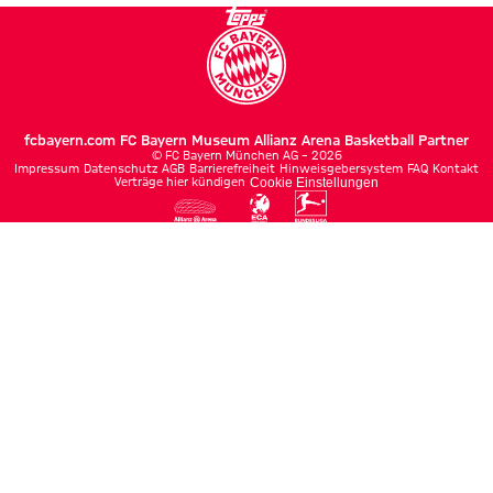
fcbayern.com
FC Bayern Museum
Allianz Arena
Basketball
Partner
©
FC Bayern München AG
–
2026
Impressum
Datenschutz
AGB
Barrierefreiheit
Hinweisgebersystem
FAQ
Kontakt
Verträge hier kündigen
Cookie Einstellungen