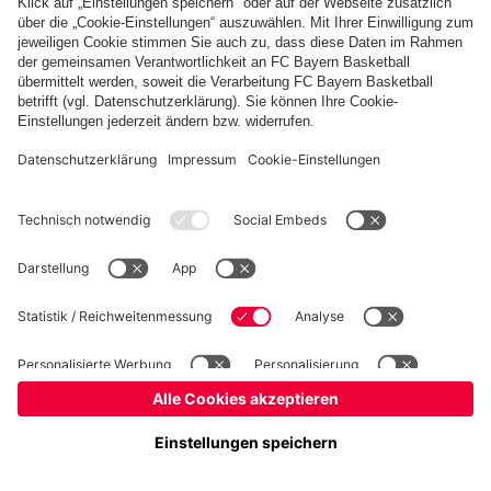
fcbayern.com
FC Bayern Museum
Allianz Arena
Basketball
Partner
©
FC Bayern München AG
–
2026
Impressum
Datenschutz
AGB
Barrierefreiheit
Hinweisgebersystem
FAQ
Kontakt
Verträge hier kündigen
Cookie Einstellungen