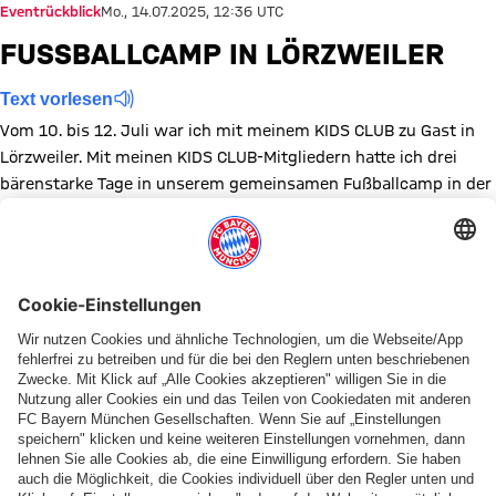
Eventrückblick
Mo., 14.07.2025, 12:36 UTC
FUSSBALLCAMP IN LÖRZWEILER
Text vorlesen
Vom 10. bis 12. Juli war ich mit meinem KIDS CLUB zu Gast in
Lörzweiler. Mit meinen KIDS CLUB-Mitgliedern hatte ich drei
bärenstarke Tage in unserem gemeinsamen Fußballcamp in der
Nähe von Mainz! Die besten Bilder findest du hier.
Zeige in voller Größe
Zeige in voller Größe
Zeige in voller Größe
Zeige in voller Größe
Zeige in voller Größe
Zeige in voller Größe
Zeige in voller Größe
Zeige in voller Größe
Zeige in voller Größ
Zeige in volle
Zeige in
Ze
Zeige in voller Größe
Zeige in voller Größe
Zeige in voller Größe
Zeige in voller Größe
Zeige in voller Größe
Zeige in voller Größe
Zeige in voller Größe
Zeige in voller Größe
Zeige in voller Größ
Zeige in volle
Zeige in
Ze
Zeige in voller Größe
Zeige in voller Größe
Diese Bildergalerie teilen