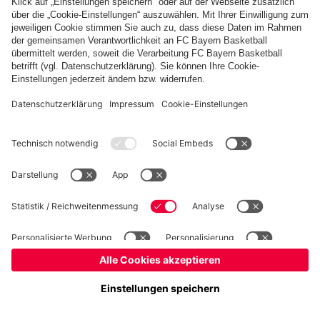
fcbayern.com
FC Bayern Museum
Allianz Arena
Basketball
Partner
©
FC Bayern München AG
–
2026
Impressum
Datenschutz
AGB
Barrierefreiheit
Hinweisgebersystem
FAQ
Kontakt
Verträge hier kündigen
Cookie Einstellungen