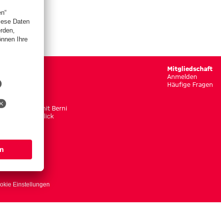
Gaudi
Mitgliedschaft
Rätselspaß
Anmelden
Puzzlespaß
Häufige Fragen
Memoryspaß
Berni schaut
Unterwegs mit Berni
Bernis Rückklick
okie Einstellungen