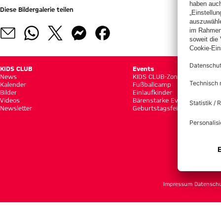
Diese Bildergalerie teilen
KIDS CLUB
Events
News
KIDS CLUB-Zone
Kalender
Fußballcamp
Bilder
Einlaufkinder
Videos
Bärenstarke Events
Newsletter
Geburtstagsfeier
Impressum
Datensch