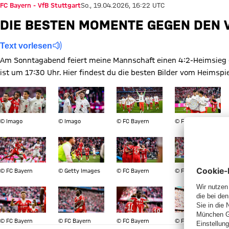
FC Bayern - VfB Stuttgart
So., 19.04.2026, 16:22 UTC
DIE BESTEN MOMENTE GEGEN DEN 
Text vorlesen
Am Sonntagabend feiert meine Mannschaft einen 4:2-Heimsieg geg
ist um 17:30 Uhr. Hier findest du die besten Bilder vom Heimspie
Zeige in voller Größe Die Mannschaft feiert die Deutsche Meist
Zeige in voller Größe Joshua Kimmich bejubelt
Zeige in voller Größe Die Mann
Zeige in volle
© Imago
© Imago
© FC Bayern
© FC Bayern
Zeige in voller Größe Leon Goretzka mit Blick auf den Ball wäh
Zeige in voller Größe Harry Kane jubelt währen
Zeige in voller Größe Raphaël 
Zeige in volle
© FC Bayern
© Getty Images
© FC Bayern
© FC Bayern
Zeige in voller Größe Joshua Kimmich ballt die Fäuste während
Zeige in voller Größe Alphonso Davies jubelt w
Zeige in voller Größe Nicolas 
Zeige in volle
© FC Bayern
© FC Bayern
© FC Bayern
© FC Bayern