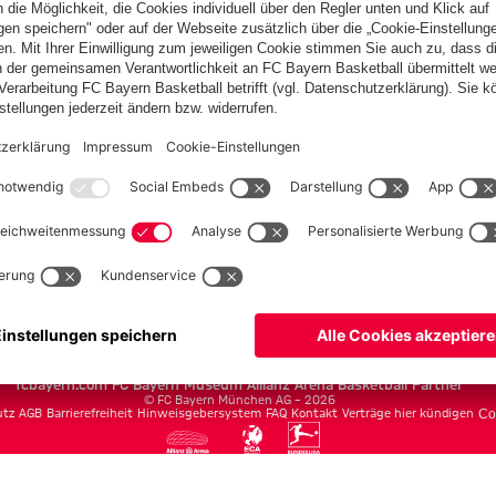
Team
Spieler
Spielplan
Säbener Straße
Autogrammkarten
Allianz Arena
Partner
fcbayern.com
FC Bayern Museum
Allianz Arena
Basketball
Partner
©
FC Bayern München AG
–
2026
utz
AGB
Barrierefreiheit
Hinweisgebersystem
FAQ
Kontakt
Verträge hier kündigen
Co