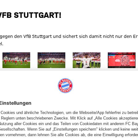
VFB STUTTGART!
en den VfB Stuttgart und sichert sich damit nicht nur den Erfo
l.
erschaft nach dem Heimsieg gegen den VfB Stuttgart
 die Deutsche Meisterschaft nach dem Heimsieg gegen den VfB St
schaft feiert die Deutsche Meisterschaft nach dem Heimsieg gege
r Größe Die Mannschaft feiert die Deutsche Meisterschaft nach d
Zeige in voller Größe Die Mannschaft feiert die Deutsche Meis
Zeige in voller Größe Die Mannschaft feiert d
Zeige in voller Größe Vincent
Zeige in volle
© Imago
© Getty Images
© Getty Images
rend des Bundesliga-Heimspiels des FC Bayern gegen den VfB Stut
d des Bundesliga-Heimspiels des FC Bayern gegen den VfB Stuttg
Guerreiro, Alphonso Davies, Harry Kane und Co. jubeln während d
r Größe Michael Olise mit Ball am Fuß während des Bundesliga-He
Zeige in voller Größe Alphonso Davies im Zweikampf des Bunde
Zeige in voller Größe Alphonso Davies, Luis D
Zeige in voller Größe Raphaël
Zeige in voll
© FC Bayern
© Getty Images
© Imago
© Imago
 des Bundesliga-Heimspiels des FC Bayern gegen den VfB Stuttga
ährend des Bundesliga-Heimspiels des FC Bayern gegen den VfB S
Jackson jubelt während des Bundesliga-Heimspiels des FC Bayern
r Größe Nicolas Jackson jubelt mit Luis Díaz auf dem Rücken wä
Zeige in voller Größe Leon Goretzka, Minjae Kim, Alphonso Dav
Zeige in voller Größe Raphaël Guerreiro und N
Zeige in voller Größe Jamal M
Zeige in voll
© FC Bayern
© FC Bayern
© FC Bayern
© FC Bayern