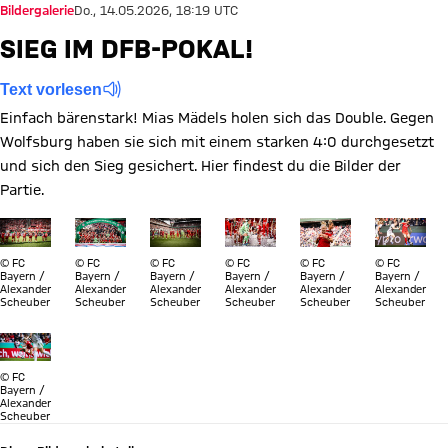
Bildergalerie
Do., 14.05.2026, 18:19 UTC
SIEG IM DFB-POKAL!
Text vorlesen
Einfach bärenstark! Mias Mädels holen sich das Double. Gegen
Wolfsburg haben sie sich mit einem starken 4:0 durchgesetzt
und sich den Sieg gesichert. Hier findest du die Bilder der
Partie.
Zeige in voller Größe Die FC Bayern Frauen feiern den Pokalsie
Zeige in voller Größe Die Mannschaft und das gesam
Zeige in voller Größe Die Mannschaft vor 
Zeige in voller Größe Maria Lu
Zeige in voller Größ
Zeige in v
© FC
© FC
© FC
© FC
© FC
© FC
Bayern /
Bayern /
Bayern /
Bayern /
Bayern /
Bayern /
Alexander
Alexander
Alexander
Alexander
Alexander
Alexander
Scheuber
Scheuber
Scheuber
Scheuber
Scheuber
Scheuber
Zeige in voller Größe Linda Dallmann im Zweikampf mit Lineth 
© FC
Bayern /
Alexander
Scheuber