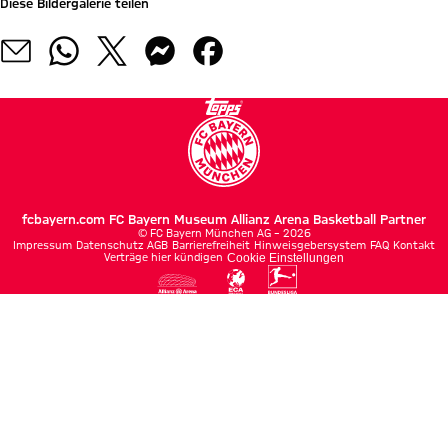
Diese Bildergalerie teilen
fcbayern.com
FC Bayern Museum
Allianz Arena
Basketball
Partner
©
FC Bayern München AG
–
2026
Impressum
Datenschutz
AGB
Barrierefreiheit
Hinweisgebersystem
FAQ
Kontakt
Verträge hier kündigen
Cookie Einstellungen