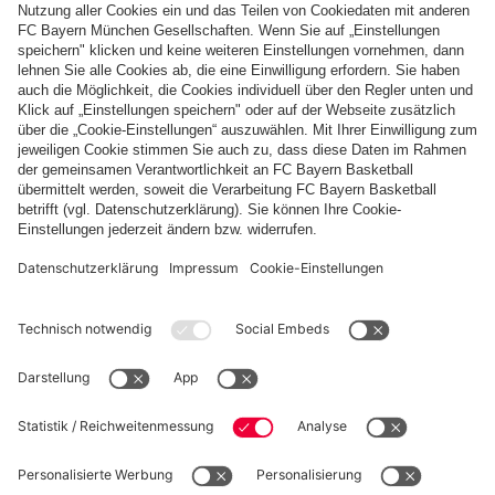
05. - 09. August 2024 für Kinder von 10 - 13 Jahren
26. - 30. August 2023 für Kinder von 9 - 11 Jahren
DIE ANMELDEPHASE IST BEREITS BEENDET.
Leistungen inklusive
Teilnahmebedingungen
Die
Anmeldephase
für die KIDS CLUB-Fußballcamps läuft
vom
18. Dezember 2023 bis hin zum 01. Februar 2024.
Ab
Ende Februar 2024
werden dann die
Zu- und Absagen
zu
den jeweiligen Anmeldungen erteilt. Bitte beachte: Aus allen
Anmeldungen werden die
Teilnehmer
nach
dem
Anmeldezeitraum ausgelost
.
Ich freue mich auf eine bärenstarke Campsaison mit dir,
dein Berni