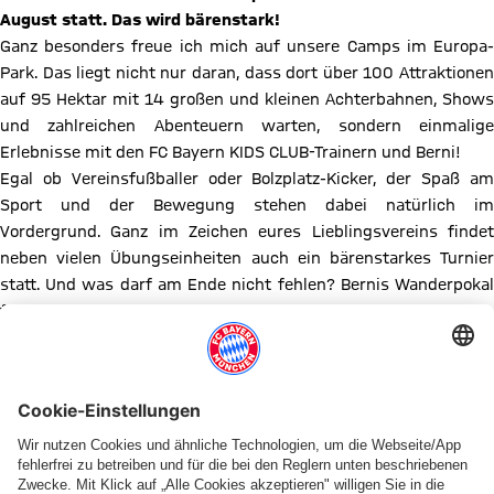
August statt. Das wird bärenstark!
Ganz besonders freue ich mich auf unsere Camps im Europa-
Park. Das liegt nicht nur daran, dass dort über 100 Attraktionen
auf 95 Hektar mit 14 großen und kleinen Achterbahnen, Shows
und zahlreichen Abenteuern warten, sondern einmalige
Erlebnisse mit den FC Bayern KIDS CLUB-Trainern und Berni!
Egal ob Vereinsfußballer oder Bolzplatz-Kicker, der Spaß am
Sport und der Bewegung stehen dabei natürlich im
Vordergrund. Ganz im Zeichen eures Lieblingsvereins findet
neben vielen Übungseinheiten auch ein bärenstarkes Turnier
statt. Und was darf am Ende nicht fehlen? Bernis Wanderpokal
für die Gewinner.
Fünf Tage trainieren die Kids direkt neben der Achterbahn, nach
den Trainingseinheiten geht es dann weiter in den Europa-Park
und nachts wird in Blockhütten im Camp Resort des Europa-
Park übernachtet - bärenstark!
Hier findest du alle Termine im Überblick:
22. - 26. Juli 2024 für Kinder von 10 - 13 Jahren