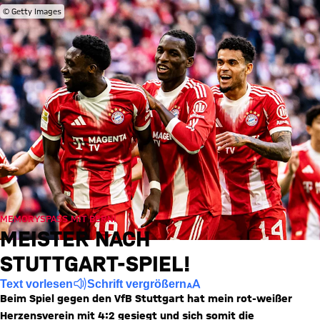
© Getty Images
MEMORYSPASS MIT BERNI
MEISTER NACH
STUTTGART-SPIEL!
Text vorlesen
Schrift vergrößern
Beim Spiel gegen den VfB Stuttgart hat mein rot-weißer
Herzensverein mit 4:2 gesiegt und sich somit die