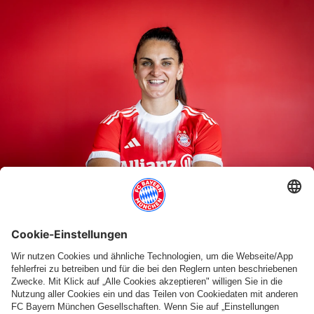
GUTEN START!
ZUM ARTIKEL
Text vorlesen
Schrift vergrößern
Liebes FC Bayern KIDS CLUB-Mitglied,
die Sommerferien neigen sich dem Ende zu und schon bald
beginnt das neue Schuljahr. Ich hoffe, du hattest eine