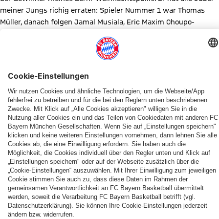
meiner Jungs richig erraten: Spieler Nummer 1 war Thomas
Müller, danach folgen Jamal Musiala, Eric Maxim Choupo-
Moting, Manuel Neuer sowie Serge Gnabry.
Bis bald und einen schönen zweiten Advent, dein Berni!
ALLES WICHTIGE FINDEST DU HIER NOCHMAL AUF
EINEN BLICK:
Einsendeschluss:
Freitag, 16. Dezember 2022 um 12:00 Uhr.
Benachrichtigung der Gewinner:
Ab Montag, 19. Dezember 2022
Teilnahmebedingungen
: Die Teilnahme ist ausschließlich für FC Bayern
Kids Club Mitglieder. Aus allen Einsendungen werden die Gewinner
Online-
ausgelost. Es gelten die FC Bayern Kids Club AGB für
Gewinnspiele
.
Datenschutz:
Informationen zum Datenschutz und die
Datenschutzerklärung
HIER
gültige
sind
zu finden.
WEITERE NEWS