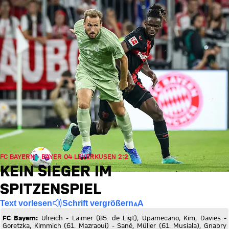
FC BAYERN - BAYER 04 LEVERKUSEN 2:2
KEIN SIEGER IM
SPITZENSPIEL
Text vorlesen
Schrift vergrößern
FC Bayern:
Ulreich - Laimer (85. de Ligt), Upamecano, Kim, Davies -
Goretzka, Kimmich (61. Mazraoui) - Sané, Müller (61. Musiala), Gnabry