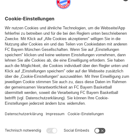
Leon Goretzka trifft zur 2:1-Führung. Am Ende teilen sich beide Mannschaften die
Punkte..
Nach der Halbzeit hat Harry sein zweites Tor des Abends auf
dem Fuß. Thomas Müller spielt unsere Nummer 9 frei, doch der
gegnerische Torwart kann mit dem Fuß abwehren (54.). Doch
auch die Leverkusener kommen in Halbzeit zwei einige Male
gefährlich vor das Tor. In der 78. Minute scheitert der
gegnerische Angreifer am Pfosten. Kurze Zeit später kann unser
Torwart Sven Ulreich stark parieren (81.).
Kurz vor Schluss liegt dann der Heimsieg in der Luft: Nach
einem schönen Angriff über die linke Seite spielt Mathys Tel den
Ball in die Mitte. Dort steht Leon Goretzka, der zur 2:1-Führung
einschiebt. Doch in der Nachspielzeit bekommt Leverkusen
einen Elfmeter zugesprochen. Der Schütze verwandelt diesen
sicher zum 2:2-Endstand (90.+4).
Im heutigen Spitzenspiel gibt es keinen Sieger: Der FC Bayern
und Bayer Leverkusen teilen sich die Punkte. Was für eine
bärenstarke Partie! Am Mittwoch wartet direkt das nächste