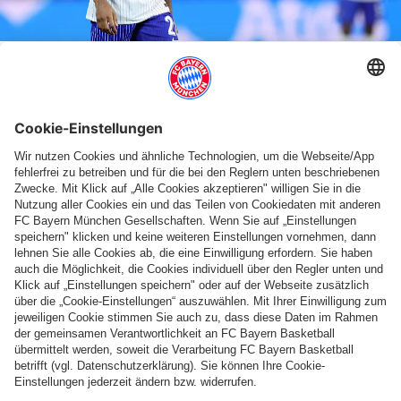
Erster Einsatz bei der EM 2024 für King. Beim 0:0 gegen die Niederlande wurde er in
der 75. Minute eingewechselt.
Damit du keines der Spiele der Europameisterschaft verpasst,
habe ich hier einen
KIDS CLUB EM-Spielplan
für dich. Den
kannst du dir ausdrucken und aufhängen. Er zeigt dir, wann die
Spiele stattfinden. Außerdem kannst du hier alle Ergebnisse
eintragen. Mit meinem bärenstarken Spielplan bist du die
nächsten Wochen bestens informiert!
Bis bald, dein Berni!
HIER FINDEST DU ALLE ERGEBNISSE
UND TABELLEN DER EURO 2024