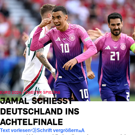
EURO 2024 - ZWEITER SPIELTAG
JAMAL SCHIESST D
EUTSCHLAND INS A
CHTELFINALE
Text vorlesen
Schrift vergrößern