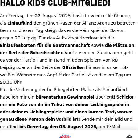
HALLO KIDS CLUB-MITGLIED!
Am Freitag, den 22. August 2025, hast du wieder die Chance,
als
Einlaufkind
den grünen Rasen der Allianz Arena zu betreten.
Denn an diesem Tag steigt das erste Heimspiel der Saison
gegen RB Leipzig. Für das Auftaktspiel verlose ich die
Einlaufeskorten
für die
Gastmannschaft
sowie
die Plätze an
der Seite der Schiedsrichter.
Vor tausenden Zuschauern geht
es vor der Partie Hand in Hand mit den Spielern von RB
Leipzig oder an der Seite der
Offiziellen
hinaus in unser rot-
weißes Wohnzimmer. Anpfiff der Partie ist an diesem Tag um
20.30 Uhr.
Für die Verlosung der heiß begehrten Plätze als Einlaufkind
habe ich mir ein
bärenstarkes
Gewinnspiel
überlegt!
Schicke
mir ein Foto von dir im Trikot von deiner Lieblingsspielerin
oder deinem Lieblingsspieler und einen kurzen Text, warum
genau diese Person dein Vorbild ist!
Sende mir dein Bild und
den Text
bis Dienstag, den 05. August 2025,
per E-Mail
an
kidsclub@fcbayern.com
. Vergiss nicht, mir auch deinen