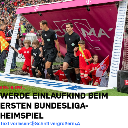
GEWINNSPIEL
WERDE EINLAUFKIND BEIM
ERSTEN BUNDESLIGA-
HEIMSPIEL
Text vorlesen
Schrift vergrößern