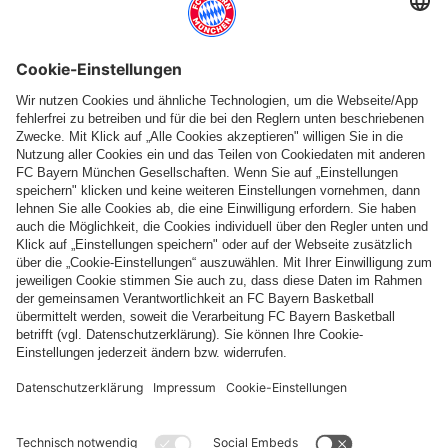
Namen
und deine
Mitgliedsnummer
zu nennen. Teile uns
außerdem deine
Kleidergröße
mit.
DAS GEWINNSPIEL IST BEREITS BEENDET!
Bitte beachte, dass du als Einlaufkind mindestens 6 Jahre alt
sein musst und eine maximale Größe von 1,40 Metern nicht
überschreiten darfst.
Ich drücke dir beide Tatzen für das Gewinnspiel!
Liebe Grüße, dein Berni
ALLE INFOS AUF EINEN BLICK
Spiel:
FC Bayern - RB Leipzig / Freitag, 22. August 2025 / 20:30 Uhr
Einsendeschluss:
Dienstag, 05. August 2025, 12:00 Uhr
Benachrichtigung der Gewinner:
ab Montag, den 11. August 2025,
werden die Gewinner kontaktiert; Absagen werden nicht separat
verteilt.
Teilnahmebedingungen
: Die Teilnahme ist ausschließlich für FC Bayern
KIDS CLUB-Mitglieder. Aus allen Einsendungen werden die Gewinner
ausgelost. Absagen werden nicht gesondert versendet. Es gelten die