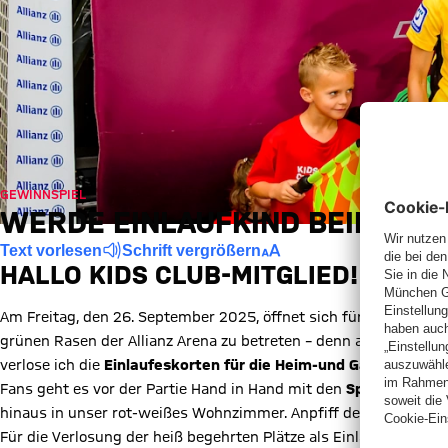
GEWINNSPIEL
WERDE EINLAUFKIND BEIM SP
Text vorlesen
Schrift vergrößern
HALLO KIDS CLUB-MITGLIED!
Am Freitag, den 26. September 2025, öffnet sich für dich das Tor
grünen Rasen der Allianz Arena zu betreten – denn an diesem Ta
verlose ich die
Einlaufeskorten
für die
Heim-und Gastmannsc
Fans geht es vor der Partie Hand in Hand mit den
Spielern vom
hinaus in unser rot-weißes Wohnzimmer. Anpfiff der Partie ist 
Für die Verlosung der heiß begehrten Plätze als Einlaufkind hab