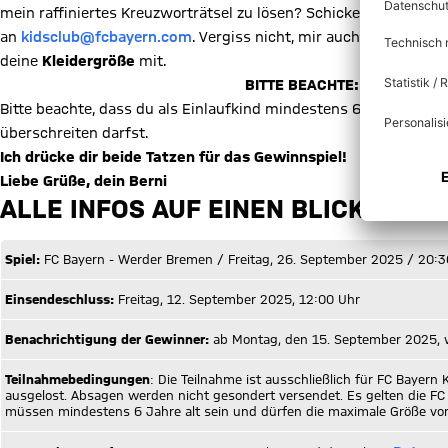
mein raffiniertes Kreuzworträtsel zu lösen? Schicke mir deine 
an
kidsclub@fcbayern.com
. Vergiss nicht, mir auch deinen
Nam
deine
Kleidergröße
mit.
BITTE BEACHTE: DAS GEWINN
Bitte beachte, dass du als Einlaufkind mindestens 6 Jahre alt 
überschreiten darfst.
Ich drücke dir beide Tatzen für das Gewinnspiel!
Liebe Grüße, dein Berni
ALLE INFOS AUF EINEN BLICK
Spiel:
FC Bayern - Werder Bremen / Freitag, 26. September 2025 / 20:3
Einsendeschluss:
Freitag, 12. September 2025, 12:00 Uhr
Benachrichtigung der Gewinner:
ab Montag, den 15. September 2025, w
Teilnahmebedingungen
: Die Teilnahme ist ausschließlich für FC Bayer
ausgelost. Absagen werden nicht gesondert versendet. Es gelten die F
müssen mindestens 6 Jahre alt sein und dürfen die maximale Größe von