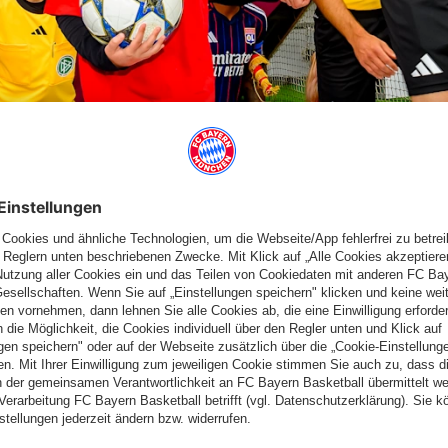
IEL GEGEN WERDER BREMEN
 zur Allianz Arena und du hast die Chance, als Einlaufkind den
g steigt das Heimspiel gegen Werder Bremen. Für die Partie
haft
sowie
die Plätze an der Seite der Schiedsrichter.
Vor den
 FC Bayern, Werder Bremen
oder an der Seite der
Offiziellen
an diesem Tag um 20.30 Uhr.
e ich mir ein bärenstarkes Rätsel ausgedacht! Schaffst du es,