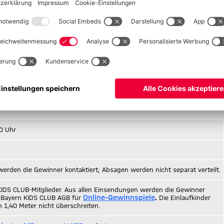
Lösung
bis Freitag, den 12. September 2025,
per E-Mail
en
und deine
Mitgliedsnummer
zu nennen. Teile uns außerdem
SPIEL IST BEREITS BEENDET.
sein musst und eine maximale Größe von 1,40 Metern nicht
0 Uhr
erden die Gewinner kontaktiert; Absagen werden nicht separat verteilt.
n KIDS CLUB-Mitglieder. Aus allen Einsendungen werden die Gewinner
Online-Gewinnspiele
C Bayern KIDS CLUB AGB für
.
Die Einlaufkinder
 1,40 Meter nicht überschreiten.