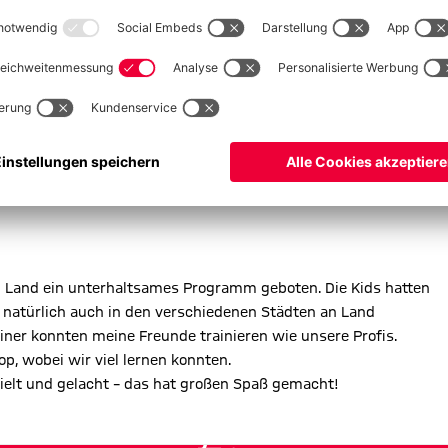
chiffsreise begeben. Diesmal aber in den Süden. Die Reise
cosma Richtung Italien. Dort angekommen haben wir uns La
ten wir Ajaccio an, dass ist eine Stadt auf der französischen
n Barcelona das Schiff verlassen. Danach sind wir mit vielen
rt.
n Land ein unterhaltsames Programm geboten. Die Kids hatten
er natürlich auch in den verschiedenen Städten an Land
ner konnten meine Freunde trainieren wie unsere Profis.
, wobei wir viel lernen konnten.
ielt und gelacht – das hat großen Spaß gemacht!