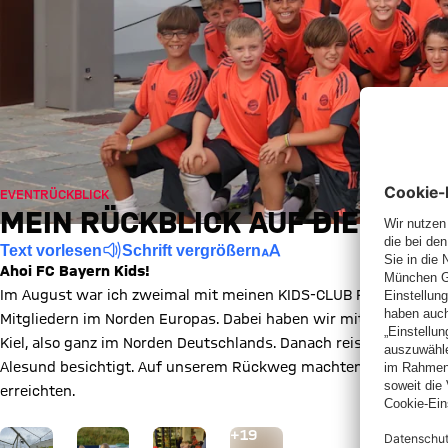
EVENTRÜCKBLICK
MEIN RÜCKBLICK AUF DIE FUSS
Text vorlesen
Schrift vergrößern
Ahoi FC Bayern Kids!
Im August war ich zweimal mit meinen KIDS-CLUB Freunden auf
Mitgliedern im Norden Europas. Dabei haben wir mit der AIDAno
Kiel, also ganz im Norden Deutschlands. Danach reisten wir wei
Alesund besichtigt. Auf unserem Rückweg machten wir noch ein
erreichten.
Gehe zu Gallerie Seite: Zur Bildergalerie
+
19