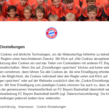
BALLCAMPS AUF HOHER SEE
 hoher See unterwegs! Zuerst war ich eine Woche mit 37
va vor allem Norwegen und Dänemark angesteuert. Los gin‘s in
ter nach Norwegen. Dort haben wir die Städte Bergen und
en Halt in Kopenhagen bevor wir wieder den Hafen in Kiel