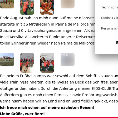
Ende August hab ich mich dann auf meine nächste bärenstarke S
startete mit 35 Mitgliedern in Palma de Mallorca mit der AIDA
Spezia und Civitavecchia genauer angesehen. Als nächstes steuer
Insel Korsika. Als weiteren Punkt unserer Reiseroute haben wir i
tollen Erinnerungen wieder nach Palma de Mallorca zurückgekeh
Gehe zu Gallerie Seite: Zur Bildergalerie
+
22
Bei beiden Fußballcamps war sowohl auf dem Schiff als auch a
viele Trainingseinheiten, die teilweise an Deck des Schiffes, ab
stattgefunden haben. Durch die Anleitung meiner KIDS-CLUB Trai
Außerdem gab es noch einen Fitness- sowie Ernährungsworkshop
Gemeinsam haben wir an Land und an Bord fleißig gekickt, gesp
Ich freue mich schon auf meine nächsten Reisen!
Liebe Grüße, euer Berni