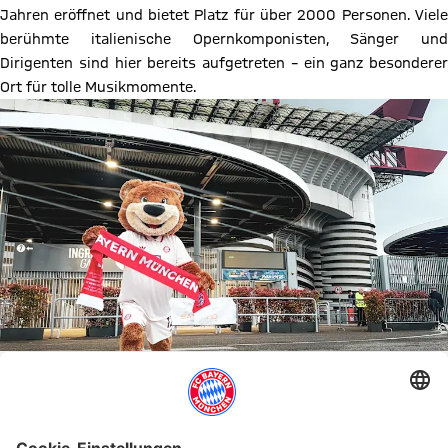
Jahren eröffnet und bietet Platz für über 2000 Personen. Viele
berühmte italienische Opernkomponisten, Sänger und
Dirigenten sind hier bereits aufgetreten – ein ganz besonderer
Ort für tolle Musikmomente.
Der Fußballtempel von Mailand: Das traditionelle San Siro Stadion!
Nachdem ich schon viel in der Stadt entdeckt hatte, war es Zeit
für eine kleine Stärkung. Und was eignet sich da besser als eine
echte italienische Pizza? Die war sooo lecker! Gut gesättigt ging