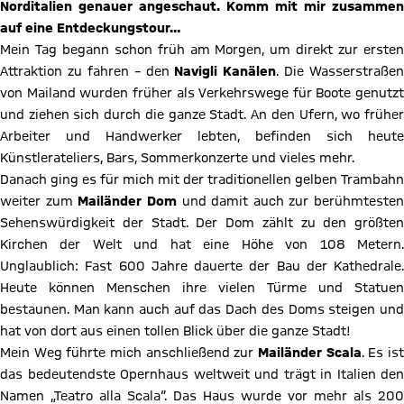
Norditalien genauer angeschaut. Komm mit mir zusammen
auf eine Entdeckungstour…
Mein Tag begann schon früh am Morgen, um direkt zur ersten
Attraktion zu fahren – den
Navigli
Kanälen
. Die Wasserstraßen
von Mailand wurden früher als Verkehrswege für Boote genutzt
und ziehen sich durch die ganze Stadt. An den Ufern, wo früher
Arbeiter und Handwerker lebten, befinden sich heute
Künstlerateliers, Bars, Sommerkonzerte und vieles mehr.
Danach ging es für mich mit der traditionellen gelben Trambahn
weiter zum
Mailänder
Dom
und damit auch zur berühmtesten
Sehenswürdigkeit der Stadt. Der Dom zählt zu den größten
Kirchen der Welt und hat eine Höhe von 108 Metern.
Unglaublich: Fast 600 Jahre dauerte der Bau der Kathedrale.
Heute können Menschen ihre vielen Türme und Statuen
bestaunen. Man kann auch auf das Dach des Doms steigen und
hat von dort aus einen tollen Blick über die ganze Stadt!
Mein Weg führte mich anschließend zur
Mailänder
Scala
. Es is
das bedeutendste Opernhaus weltweit und trägt in Italien den
Namen „Teatro alla Scala“. Das Haus wurde vor mehr als 200