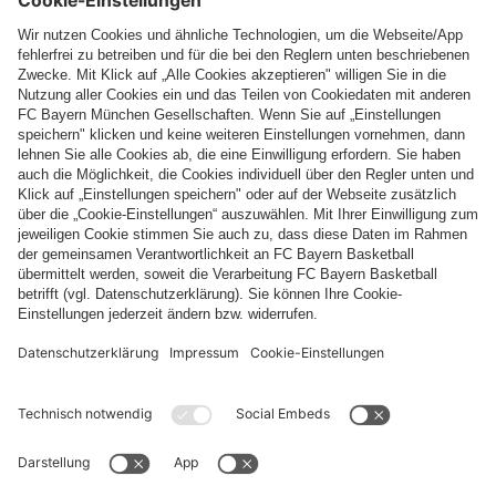
es für mich nun zur
Einkaufspassage
Galleria
Vittoi
Emanuele
II
. Hierbei handelt es sich um das älteste
Einkaufszentrum von ganz Italien. Das Gebäude wurde 1877
erbaut und ist ein echter Hingucker mit seinen gläsernen
Dächern, dem prachtvollen Mosaikboden.
Mein nächstes Ziel war das
Künstlerviertel
Brera
, welche
bekannt ist für seine gemütlichen Gassen, Cafés, Restaurants
und Ateliers. Die Häuser sind hier auch mit Blumen geschmückt
– das sieht richtig schön aus! Von dort aus ging es weiter zum
Arco
della
Pace
, einem großen Triumphbogen mit Säulen und
kunstvollen Dekorationen.
Bevor ich meinen Städtetrip mit einem Besuch beim
Fußballstadion
San
Siro
abschloss, ließ ich mir noch ein
leckeres Eis schmecken. Die Spielstätte heißt übrigens offiziell
„Stadio Giuseppe Meazza“ und wurde vor fast 100 Jahren
eröffnet. Dort angekommen, bewunderte ich den Ort, an dem
heute Abend meine Mannschaft gegen Inter Mailand vor ca.
80.000 Menschen spielen wird. Das wird ein echtes
Königsklassen-Highlight!