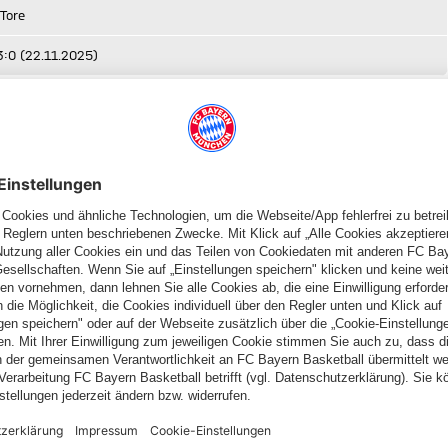
 Tore
3:0 (22.11.2025)
ugsburg. Nach dem erfolgreichen Heimspiel gegen St. Pauli
llenführung weiter auszubauen. Der Ball rollt ab 20.30 Uhr in
nd es liegt an ihnen, im Meisterrennen gegen den
Druck auf die Konkurrenz zu erhöhen. Sicher ist ihnen eine gute
slang alle fünf Freitagspartien in der laufenden Saison
ntag seit über zweieinhalb Jahren beziehungsweise 13 Partien
an einem Freitagabend statt. An diesem Tag gewann das Team
it erhöhte unsere Nummer neun seine Torausbeute gegen
n Bundesligisten traf er so oft – einfach bärenstark!
 über die anstehende Partie:
„Es ist traditionell kein einfaches
us der Mannschaft direkt da ist, weil jeder weiß, dass es ein
n, können wir auch dort Punkte holen.“