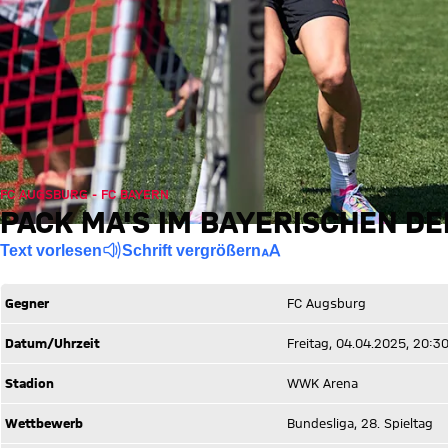
FC AUGSBURG - FC BAYERN
PACK MA'S IM BAYERISCHEN DE
Text vorlesen
Schrift vergrößern
Gegner
FC Augsburg
Datum/Uhrzeit
Freitag, 04.04.2025, 20:3
Stadion
WWK Arena
Wettbewerb
Bundesliga, 28. Spieltag