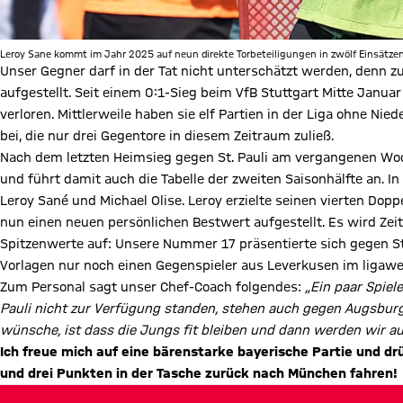
Leroy Sane kommt im Jahr 2025 auf neun direkte Torbeteiligungen in zwölf Einsätzen
Unser Gegner darf in der Tat nicht unterschätzt werden, denn zu
aufgestellt. Seit einem 0:1-Sieg beim VfB Stuttgart Mitte Janu
verloren. Mittlerweile haben sie elf Partien in der Liga ohne Nie
bei, die nur drei Gegentore in diesem Zeitraum zuließ.
Nach dem letzten Heimsieg gegen St. Pauli am vergangenen Woc
und führt damit auch die Tabelle der zweiten Saisonhälfte an. In
Leroy Sané und Michael Olise. Leroy erzielte seinen vierten Dopp
nun einen neuen persönlichen Bestwert aufgestellt. Es wird Zeit
Spitzenwerte auf: Unsere Nummer 17 präsentierte sich gegen St.
Vorlagen nur noch einen Gegenspieler aus Leverkusen im ligawei
Zum Personal sagt unser Chef-Coach folgendes:
„Ein paar Spiele
Pauli nicht zur Verfügung standen, stehen auch gegen Augsburg
wünsche, ist dass die Jungs fit bleiben und dann werden wir au
Ich freue mich auf eine bärenstarke bayerische Partie und dr
und drei Punkten in der Tasche zurück nach München fahren!