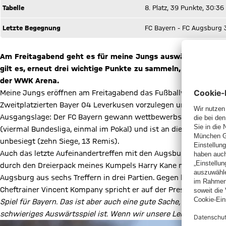
Tabelle
8. Platz, 39 Punkte, 30:36
Letzte Begegnung
FC Bayern - FC Augsburg 
Am Freitagabend geht es für meine Jungs auswärts zum FC A
gilt es, erneut drei wichtige Punkte zu sammeln, um die Tabe
der WWK Arena.
Meine Jungs eröffnen am Freitagabend das Fußballwochenende u
Zweitplatzierten Bayer 04 Leverkusen vorzulegen und somit den 
Ausgangslage: Der FC Bayern gewann wettbewerbsübergreifend bi
(viermal Bundesliga, einmal im Pokal) und ist an diesem Woche
unbesiegt (zehn Siege, 13 Remis).
Auch das letzte Aufeinandertreffen mit den Augsburgern fand 
durch den Dreierpack meines Kumpels Harry Kane mit 3:0. Som
Augsburg aus sechs Treffern in drei Partien. Gegen keinen andere
Cheftrainer Vincent Kompany spricht er auf der Pressekonferenz
Spiel für Bayern. Das ist aber auch eine gute Sache, weil der Fok
schwieriges Auswärtsspiel ist. Wenn wir unsere Leistung bringe