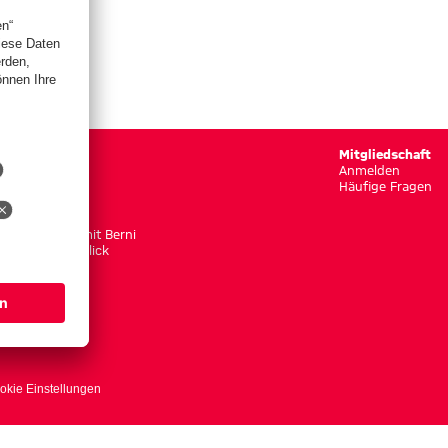
Gaudi
Mitgliedschaft
Rätselspaß
Anmelden
Puzzlespaß
Häufige Fragen
Memoryspaß
Berni schaut
Unterwegs mit Berni
Bernis Rückklick
okie Einstellungen