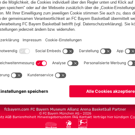
en
h
Team
Spieler
Spielplan
Säbener Straße
Autogrammkarten
Allianz Arena
Partner
fcbayern.com
FC Bayern Museum
Allianz Arena
Basketball
Partner
©
FC Bayern München AG
–
2026
utz
AGB
Barrierefreiheit
Hinweisgebersystem
FAQ
Kontakt
Verträge hier kündigen
Co