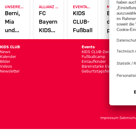
UNSERE MASKOTTCHEN
ALLIANZ ARENA
EVENTANMELDUNG
MYFCBAYERN
Berni,
FC
KIDS
Entdecke
Mia
Bayern
CLUB-
deinen
und
KIDS
Fußballcamps
persönlich
Ben
CLUB-
Fanbereic
Zone
KIDS CLUB
Events
News
KIDS CLUB-Zone
Kalender
Fußballcamp
Bilder
Einlaufkinder
Videos
Bärenstarke Events
Newsletter
Geburtstagsfeier
Impressum
Datensch