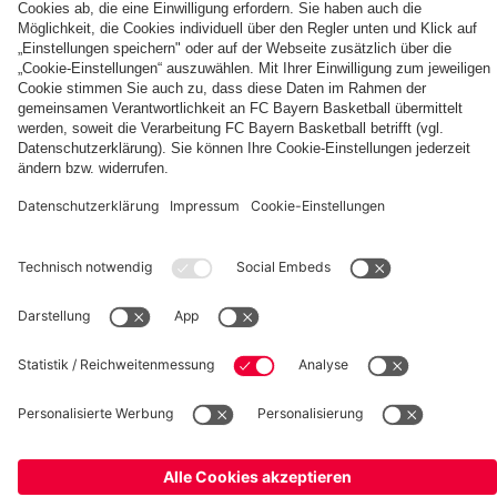
Berni,
FC
KIDS
Entdecke
Mia
Bayern
CLUB-
deinen
und
KIDS
Fußballcamps
persönlichen
Ben
CLUB-
Fanbereich
Zone
fcbayern.com
FC Bayern Museum
Allianz Arena
Basketball
Partner
©
FC Bayern München AG
–
2026
Impressum
Datenschutz
AGB
Barrierefreiheit
Hinweisgebersystem
FAQ
Kontakt
Verträge hier kündigen
Cookie Einstellungen