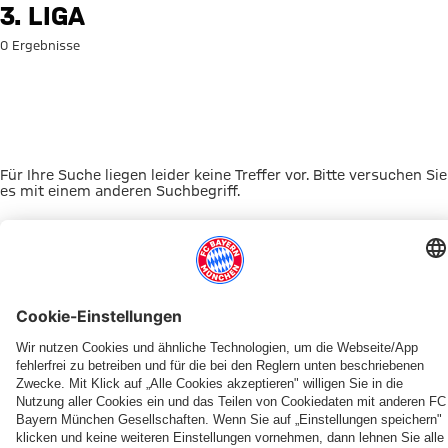
Suche: 3. Liga
3. LIGA
0 Ergebnisse
Für Ihre Suche liegen leider keine Treffer vor. Bitte versuchen Sie
es mit einem anderen Suchbegriff.
Zur Startseite
DAS KÖNNTE DICH INTERESSIEREN
UNSERE MASKOTTCHEN
ALLIANZ ARENA
EVENTANMELDUNG
MYFCBAYERN