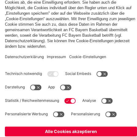
Berni,
FC
KIDS
Entdecke
Mia
Bayern
CLUB-
deinen
und
KIDS
Fußballcamps
persönlichen
Ben
CLUB-
Fanbereich
Zone
fcbayern.com
FC Bayern Museum
Allianz Arena
Basketball
Partner
©
FC Bayern München AG
–
2026
Impressum
Datenschutz
AGB
Barrierefreiheit
Hinweisgebersystem
FAQ
Kontakt
Verträge hier kündigen
Cookie Einstellungen