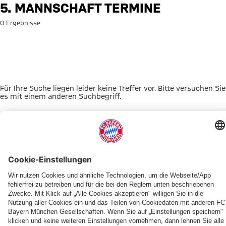
Suche: 5. Mannschaft Termine
5. MANNSCHAFT TERMINE
0 Ergebnisse
Für Ihre Suche liegen leider keine Treffer vor. Bitte versuchen Sie
es mit einem anderen Suchbegriff.
Zur Startseite
DAS KÖNNTE DICH INTERESSIEREN
UNSERE MASKOTTCHEN
ALLIANZ ARENA
EVENTANMELDUNG
MYFCBAYERN