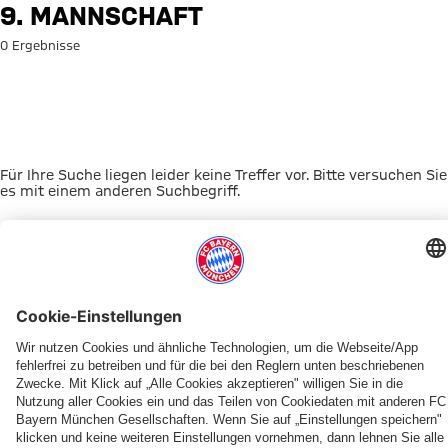
Suche: 9. Mannschaft
9. MANNSCHAFT
0 Ergebnisse
Für Ihre Suche liegen leider keine Treffer vor. Bitte versuchen Sie
es mit einem anderen Suchbegriff.
Zur Startseite
DAS KÖNNTE DICH INTERESSIEREN
UNSERE MASKOTTCHEN
ALLIANZ ARENA
EVENTANMELDUNG
MYFCBAYERN