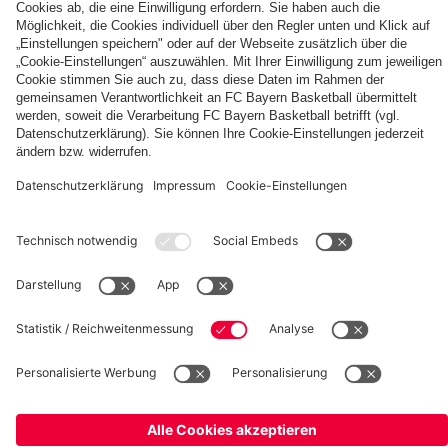
Berni,
FC
KIDS
Entdecke
Mia
Bayern
CLUB-
deinen
und
KIDS
Fußballcamps
persönlichen
Ben
CLUB-
Fanbereich
Zone
fcbayern.com
FC Bayern Museum
Allianz Arena
Basketball
Partner
©
FC Bayern München AG
–
2026
Impressum
Datenschutz
AGB
Barrierefreiheit
Hinweisgebersystem
FAQ
Kontakt
Verträge hier kündigen
Cookie Einstellungen