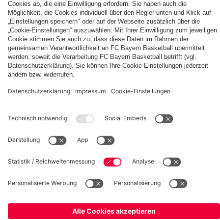
Berni,
FC
KIDS
Entdecke
Mia
Bayern
CLUB-
deinen
und
KIDS
Fußballcamps
persönlichen
Ben
CLUB-
Fanbereich
Zone
fcbayern.com
FC Bayern Museum
Allianz Arena
Basketball
Partner
©
FC Bayern München AG
–
2026
Impressum
Datenschutz
AGB
Barrierefreiheit
Hinweisgebersystem
FAQ
Kontakt
Verträge hier kündigen
Cookie Einstellungen