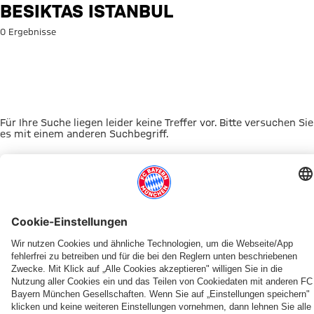
Suche: Besiktas Istanbul
BESIKTAS ISTANBUL
0 Ergebnisse
Für Ihre Suche liegen leider keine Treffer vor. Bitte versuchen Sie
es mit einem anderen Suchbegriff.
Zur Startseite
DAS KÖNNTE DICH INTERESSIEREN
UNSERE MASKOTTCHEN
ALLIANZ ARENA
EVENTANMELDUNG
MYFCBAYERN