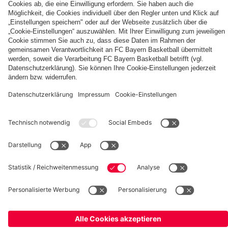
UNSERE MASKOTTCHEN
ALLIANZ ARENA
EVENTANMELDUNG
MYFCBAYERN
Berni,
FC
KIDS
Entdecke
Mia
Bayern
CLUB-
deinen
und
KIDS
Fußballcamps
persönlichen
Ben
CLUB-
Fanbereich
Zone
fcbayern.com
FC Bayern Museum
Allianz Arena
Basketball
Partner
©
FC Bayern München AG
–
2026
Impressum
Datenschutz
AGB
Barrierefreiheit
Hinweisgebersystem
FAQ
Kontakt
Verträge hier kündigen
Cookie Einstellungen