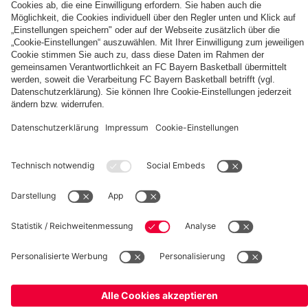
Berni,
FC
KIDS
Entdecke
Mia
Bayern
CLUB-
deinen
und
KIDS
Fußballcamps
persönlichen
Ben
CLUB-
Fanbereich
Zone
fcbayern.com
FC Bayern Museum
Allianz Arena
Basketball
Partner
©
FC Bayern München AG
–
2026
Impressum
Datenschutz
AGB
Barrierefreiheit
Hinweisgebersystem
FAQ
Kontakt
Verträge hier kündigen
Cookie Einstellungen