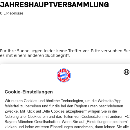
Suche: Jahreshauptversamml
JAHRESHAUPTVERSAMMLUNG
0 Ergebnisse
Für Ihre Suche liegen leider keine Treffer vor. Bitte versuchen Sie
es mit einem anderen Suchbegriff.
Zur Startseite
DAS KÖNNTE DICH INTERESSIEREN
UNSERE MASKOTTCHEN
ALLIANZ ARENA
EVENTANMELDUNG
MYFCBAYERN