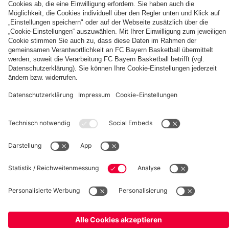
Berni,
FC
KIDS
Entdecke
Mia
Bayern
CLUB-
deinen
und
KIDS
Fußballcamps
persönlichen
Ben
CLUB-
Fanbereich
Zone
fcbayern.com
FC Bayern Museum
Allianz Arena
Basketball
Partner
©
FC Bayern München AG
–
2026
Impressum
Datenschutz
AGB
Barrierefreiheit
Hinweisgebersystem
FAQ
Kontakt
Verträge hier kündigen
Cookie Einstellungen