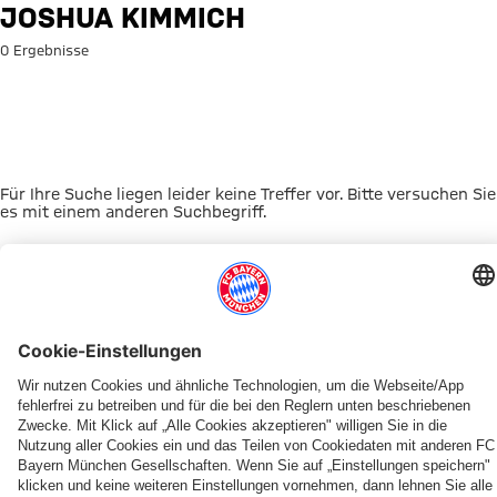
Suche: Joshua Kimmich
JOSHUA KIMMICH
0 Ergebnisse
Für Ihre Suche liegen leider keine Treffer vor. Bitte versuchen Sie
es mit einem anderen Suchbegriff.
Zur Startseite
DAS KÖNNTE DICH INTERESSIEREN
UNSERE MASKOTTCHEN
ALLIANZ ARENA
EVENTANMELDUNG
MYFCBAYERN