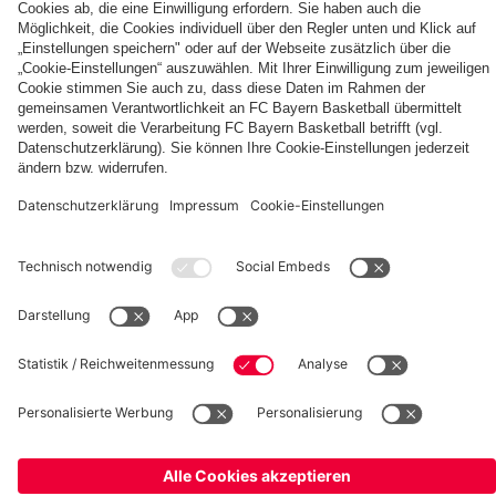
Berni,
FC
KIDS
Entdecke
Mia
Bayern
CLUB-
deinen
und
KIDS
Fußballcamps
persönlichen
Ben
CLUB-
Fanbereich
Zone
fcbayern.com
FC Bayern Museum
Allianz Arena
Basketball
Partner
©
FC Bayern München AG
–
2026
Impressum
Datenschutz
AGB
Barrierefreiheit
Hinweisgebersystem
FAQ
Kontakt
Verträge hier kündigen
Cookie Einstellungen