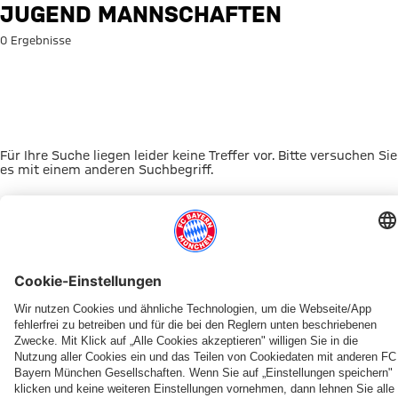
Suche: Jugend Mannschaften
JUGEND MANNSCHAFTEN
0 Ergebnisse
Für Ihre Suche liegen leider keine Treffer vor. Bitte versuchen Sie
es mit einem anderen Suchbegriff.
Zur Startseite
DAS KÖNNTE DICH INTERESSIEREN
UNSERE MASKOTTCHEN
ALLIANZ ARENA
EVENTANMELDUNG
MYFCBAYERN