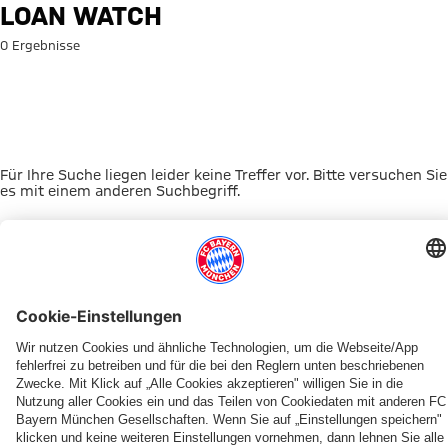
Suche: Loan Watch
LOAN WATCH
0 Ergebnisse
Für Ihre Suche liegen leider keine Treffer vor. Bitte versuchen Sie
es mit einem anderen Suchbegriff.
Zur Startseite
DAS KÖNNTE DICH INTERESSIEREN
UNSERE MASKOTTCHEN
ALLIANZ ARENA
EVENTANMELDUNG
MYFCBAYERN