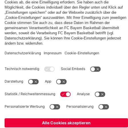
Berni,
FC
KIDS
Entdecke
Mia
Bayern
CLUB-
deinen
und
KIDS
Fußballcamps
persönlichen
Ben
CLUB-
Fanbereich
Zone
fcbayern.com
FC Bayern Museum
Allianz Arena
Basketball
Partner
©
FC Bayern München AG
–
2026
Impressum
Datenschutz
AGB
Barrierefreiheit
Hinweisgebersystem
FAQ
Kontakt
Verträge hier kündigen
Cookie Einstellungen