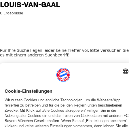
Suche: louis-van-gaal
LOUIS-VAN-GAAL
0 Ergebnisse
Für Ihre Suche liegen leider keine Treffer vor. Bitte versuchen Sie
es mit einem anderen Suchbegriff.
Zur Startseite
DAS KÖNNTE DICH INTERESSIEREN
UNSERE MASKOTTCHEN
ALLIANZ ARENA
EVENTANMELDUNG
MYFCBAYERN