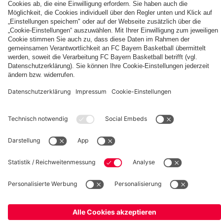
Berni,
FC
KIDS
Entdecke
Mia
Bayern
CLUB-
deinen
und
KIDS
Fußballcamps
persönlichen
Ben
CLUB-
Fanbereich
Zone
fcbayern.com
FC Bayern Museum
Allianz Arena
Basketball
Partner
©
FC Bayern München AG
–
2026
Impressum
Datenschutz
AGB
Barrierefreiheit
Hinweisgebersystem
FAQ
Kontakt
Verträge hier kündigen
Cookie Einstellungen