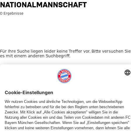
Suche: Nationalmannschaft
NATIONALMANNSCHAFT
0 Ergebnisse
Für Ihre Suche liegen leider keine Treffer vor. Bitte versuchen Sie
es mit einem anderen Suchbegriff.
Zur Startseite
DAS KÖNNTE DICH INTERESSIEREN
UNSERE MASKOTTCHEN
ALLIANZ ARENA
EVENTANMELDUNG
MYFCBAYERN