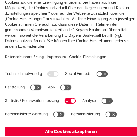
Berni,
FC
KIDS
Entdecke
Mia
Bayern
CLUB-
deinen
und
KIDS
Fußballcamps
persönlichen
Ben
CLUB-
Fanbereich
Zone
fcbayern.com
FC Bayern Museum
Allianz Arena
Basketball
Partner
©
FC Bayern München AG
–
2026
Impressum
Datenschutz
AGB
Barrierefreiheit
Hinweisgebersystem
FAQ
Kontakt
Verträge hier kündigen
Cookie Einstellungen