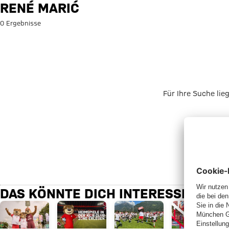
Suche: René Marić
RENÉ MARIĆ
0 Ergebnisse
Für Ihre Suche lie
DAS KÖNNTE DICH INTERESSIEREN