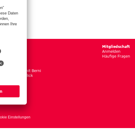
Gaudi
Mitgliedschaft
Rätselspaß
Anmelden
Puzzlespaß
Häufige Fragen
Memoryspaß
Berni schaut
Unterwegs mit Berni
Bernis Rückklick
okie Einstellungen