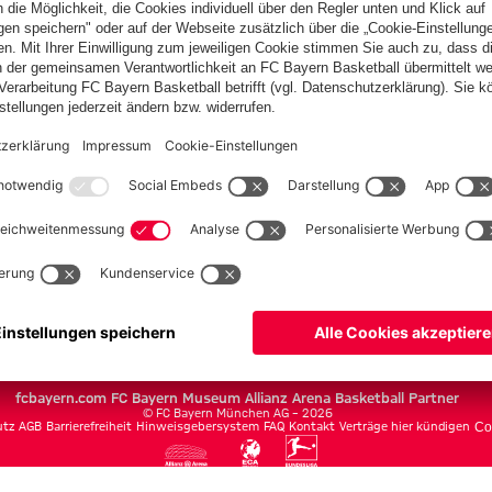
en
h
Team
Spieler
Spielplan
Säbener Straße
Autogrammkarten
Allianz Arena
Partner
fcbayern.com
FC Bayern Museum
Allianz Arena
Basketball
Partner
©
FC Bayern München AG
–
2026
utz
AGB
Barrierefreiheit
Hinweisgebersystem
FAQ
Kontakt
Verträge hier kündigen
Co