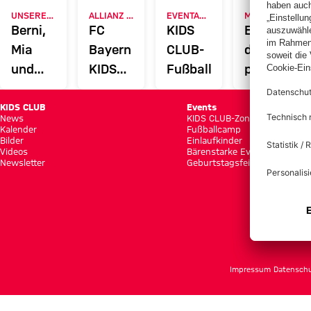
UNSERE MASKOTTCHEN
ALLIANZ ARENA
EVENTANMELDUNG
MYFCBAYERN
Berni,
FC
KIDS
Entdecke
Mia
Bayern
CLUB-
deinen
und
KIDS
Fußballcamps
persönlich
Ben
CLUB-
Fanbereic
Zone
KIDS CLUB
Events
News
KIDS CLUB-Zone
Kalender
Fußballcamp
Bilder
Einlaufkinder
Videos
Bärenstarke Events
Newsletter
Geburtstagsfeier
Impressum
Datensch