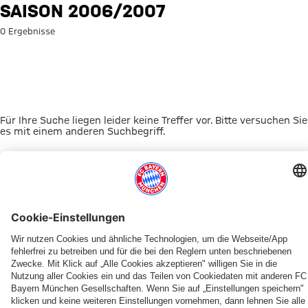
Suche: Saison 2006/2007
SAISON 2006/2007
0 Ergebnisse
Für Ihre Suche liegen leider keine Treffer vor. Bitte versuchen Sie
es mit einem anderen Suchbegriff.
Zur Startseite
DAS KÖNNTE DICH INTERESSIEREN
UNSERE MASKOTTCHEN
ALLIANZ ARENA
EVENTANMELDUNG
MYFCBAYERN