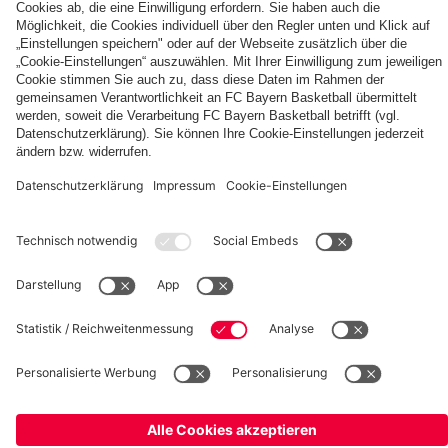
Berni,
FC
KIDS
Entdecke
Mia
Bayern
CLUB-
deinen
und
KIDS
Fußballcamps
persönlichen
Ben
CLUB-
Fanbereich
Zone
fcbayern.com
FC Bayern Museum
Allianz Arena
Basketball
Partner
©
FC Bayern München AG
–
2026
Impressum
Datenschutz
AGB
Barrierefreiheit
Hinweisgebersystem
FAQ
Kontakt
Verträge hier kündigen
Cookie Einstellungen