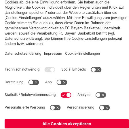
Berni,
FC
KIDS
Entdecke
Mia
Bayern
CLUB-
deinen
und
KIDS
Fußballcamps
persönlichen
Ben
CLUB-
Fanbereich
Zone
fcbayern.com
FC Bayern Museum
Allianz Arena
Basketball
Partner
©
FC Bayern München AG
–
2026
Impressum
Datenschutz
AGB
Barrierefreiheit
Hinweisgebersystem
FAQ
Kontakt
Verträge hier kündigen
Cookie Einstellungen