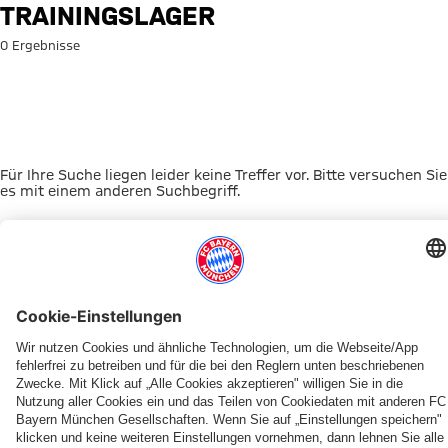
Suche: Trainingslager
TRAININGSLAGER
0 Ergebnisse
Für Ihre Suche liegen leider keine Treffer vor. Bitte versuchen Sie
es mit einem anderen Suchbegriff.
Zur Startseite
DAS KÖNNTE DICH INTERESSIEREN
UNSERE MASKOTTCHEN
ALLIANZ ARENA
EVENTANMELDUNG
MYFCBAYERN