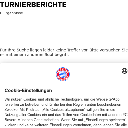
Suche: Turnierberichte
TURNIERBERICHTE
0 Ergebnisse
Für Ihre Suche liegen leider keine Treffer vor. Bitte versuchen Sie
es mit einem anderen Suchbegriff.
Zur Startseite
DAS KÖNNTE DICH INTERESSIEREN
UNSERE MASKOTTCHEN
ALLIANZ ARENA
EVENTANMELDUNG
MYFCBAYERN