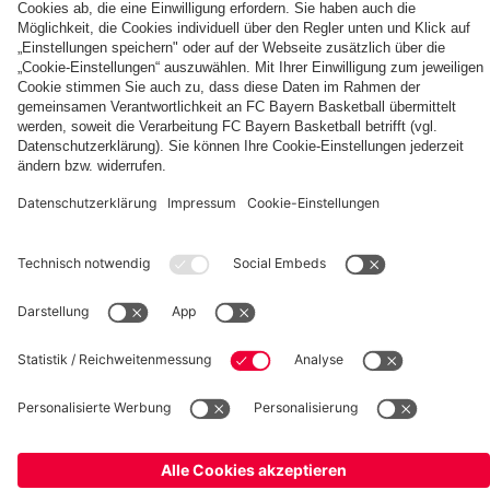
Berni,
FC
KIDS
Entdecke
Mia
Bayern
CLUB-
deinen
und
KIDS
Fußballcamps
persönlichen
Ben
CLUB-
Fanbereich
Zone
fcbayern.com
FC Bayern Museum
Allianz Arena
Basketball
Partner
©
FC Bayern München AG
–
2026
Impressum
Datenschutz
AGB
Barrierefreiheit
Hinweisgebersystem
FAQ
Kontakt
Verträge hier kündigen
Cookie Einstellungen