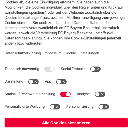
Berni,
FC
KIDS
Entdecke
Mia
Bayern
CLUB-
deinen
und
KIDS
Fußballcamps
persönlichen
Ben
CLUB-
Fanbereich
Zone
fcbayern.com
FC Bayern Museum
Allianz Arena
Basketball
Partner
©
FC Bayern München AG
–
2026
Impressum
Datenschutz
AGB
Barrierefreiheit
Hinweisgebersystem
FAQ
Kontakt
Verträge hier kündigen
Cookie Einstellungen