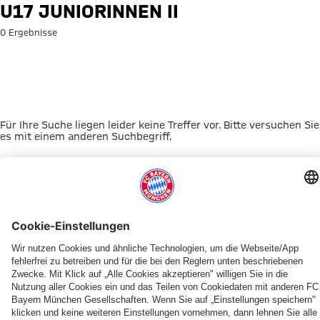
Suche: U17 Juniorinnen II
U17 JUNIORINNEN II
0 Ergebnisse
Für Ihre Suche liegen leider keine Treffer vor. Bitte versuchen Sie
es mit einem anderen Suchbegriff.
Zur Startseite
DAS KÖNNTE DICH INTERESSIEREN
UNSERE MASKOTTCHEN
ALLIANZ ARENA
EVENTANMELDUNG
MYFCBAYERN