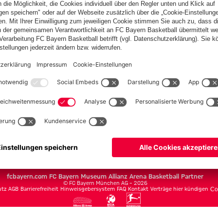
en
h
Team
Spieler
Spielplan
Säbener Straße
Autogrammkarten
Allianz Arena
Partner
fcbayern.com
FC Bayern Museum
Allianz Arena
Basketball
Partner
©
FC Bayern München AG
–
2026
utz
AGB
Barrierefreiheit
Hinweisgebersystem
FAQ
Kontakt
Verträge hier kündigen
Co