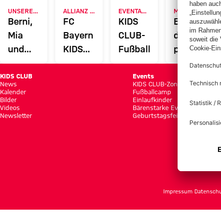
UNSERE MASKOTTCHEN
ALLIANZ ARENA
EVENTANMELDUNG
MYFCBAYERN
Berni,
FC
KIDS
Entdecke
Mia
Bayern
CLUB-
deinen
und
KIDS
Fußballcamps
persönlich
Ben
CLUB-
Fanbereic
Zone
KIDS CLUB
Events
News
KIDS CLUB-Zone
Kalender
Fußballcamp
Bilder
Einlaufkinder
Videos
Bärenstarke Events
Newsletter
Geburtstagsfeier
Impressum
Datensch