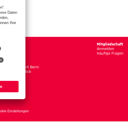
Gaudi
Mitgliedschaft
Rätselspaß
Anmelden
Puzzlespaß
Häufige Fragen
Memoryspaß
Berni schaut
Unterwegs mit Berni
Bernis Rückklick
okie Einstellungen