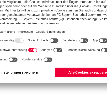
fcbayern.com
FC Bayern Museum
Allianz Arena
Basketball
Partner
©
FC Bayern München AG
–
2026
utz
AGB
Barrierefreiheit
Hinweisgebersystem
FAQ
Kontakt
Verträge hier kündigen
Co