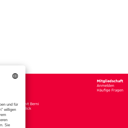
Gaudi
Mitgliedschaft
Rätselspaß
Anmelden
Puzzlespaß
Häufige Fragen
Memoryspaß
Berni schaut
Unterwegs mit Berni
Bernis Rückklick