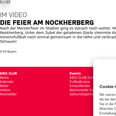
was ist
Die Feier am Nockherberg
02:57
fgegangen
IM VIDEO
or occurred,
e try again
DIE FEIER AM NOCKHERBERG
later.
Nach der Meisterfeier im Stadion ging es danach noch weiter: 
Nockherberg. Unter dem Jubel der geladenen Gäste stemmte di
Vereinsfußball noch einmal gemeinsam in die Höhe und verbra
Schauen!
© FC Bayern
KIDS CLUB
Events
News
KIDS CLUB-Zone
Kalender
Fußballcamp
Bilder
Einlaufkinder
Videos
Bärenstarke Events
Newsletter
Geburtstagsfeier