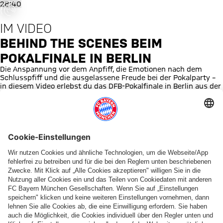
was ist
Behind the Scenes beim Pokalfin
28:40
fgegangen
IM VIDEO
or occurred,
e try again
BEHIND THE SCENES BEIM
later.
POKALFINALE IN BERLIN
Die Anspannung vor dem Anpfiff, die Emotionen nach dem
Schlusspfiff und die ausgelassene Freude bei der Pokalparty –
in diesem Video erlebst du das DFB-Pokalfinale in Berlin aus der
Perspektive unserer Jungs. Viel Spaß beim Schauen!
© Getty
fcbayern.com
FC Bayern Museum
Allianz Arena
Basketball
Partner
©
FC Bayern München AG
–
2026
Impressum
Datenschutz
AGB
Barrierefreiheit
Hinweisgebersystem
FAQ
Kontakt
Verträge hier kündigen